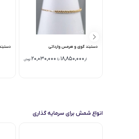
دستبند گوی و هرمس وارداتی
دستبند
20,030,000
18,850,000
14,330,0
از
تا
تومان
تومان
انواع شمش برای سرمایه گذاری