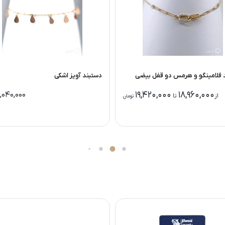
 فلامینگو و هرمس دو قفل بیضی
دستبند آویز اشکی
19,420,000
18,960,000
9,040,000
از
تا
تومان