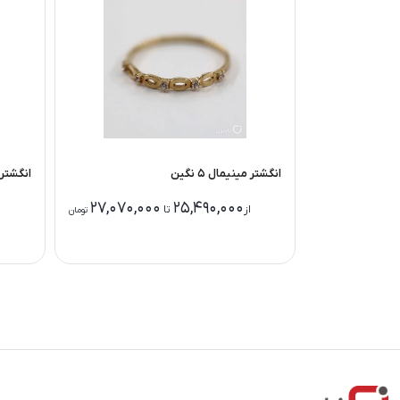
انگشتر مینیمال 5 نگین
انگشتر v با تک نگین صورت
27,070,000
25,490,000
از
تا
تومان