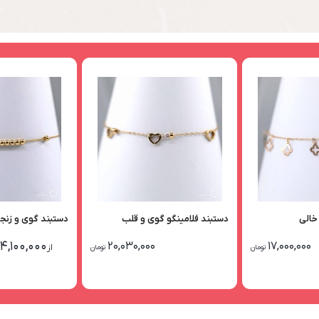
خالی
دستبند فلامینگو گوی و قلب
دستبند گوی و زنجی
14,100,000
20,030,000
17,000,000
از
تومان
تومان