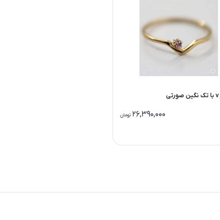
ی
26,390,000
تومان