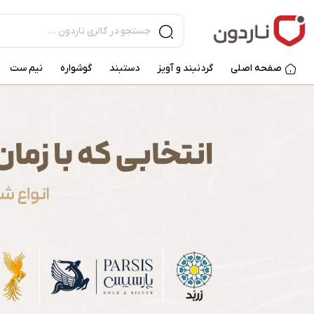
صفحه اصلی
گردنبند و آویز
دستبند
گوشواره
نیم ست