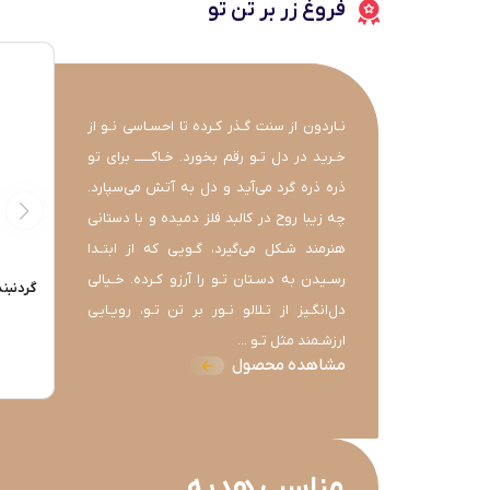
فروغ زر بر تن تو
نـاردون از سنت گـذر کـرده تا احسـاسی نـو از
خـرید در دل تـو رقم بخورد. خـاکـــــ برای تو
ذره ذره گرد می‌آید و دل به آتش می‌سپارد.
چه زیبا روح در کالبد فلز دمیده و با دستانی
هنرمند شـکل می‌گیرد، گـویی که از ابتـدا
رسـیدن به دسـتان تـو را آرزو کـرده. خـیالی
گردنبند ت
دل‌انگـیز از تـلالو نـور بر تن تـو، رویـایی
ارزشـمند مثل تـو ...
مشاهده محصول
مناسب هدیه