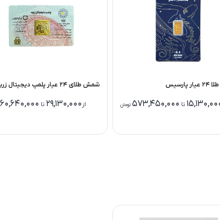
ر پارسیس
شمش طلای 24 عیار پلمپ دیجیتال زربد
60,640,000
29,130,000
573,450,000
15,130,00
تا
از
تا
تومان