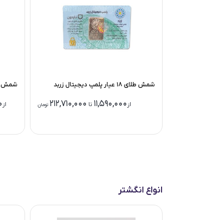
شمش طلای ۱۸ عیار پلمپ دیجیتال زربد
شمش طلا 24 عیا
0
212,710,000
11,590,000
از
تا
از
تومان
انواع انگشتر