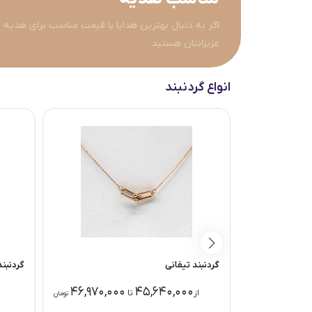
اگر به دنبال بهترین هدایا با قیمت مناسب برای هدیه 
عزیزانتان هستید
انواع گردنبند
گردنبند تیفانی
گردنبند
46,970,000
45,640,000
25,490,0
از
تا
تومان
تومان