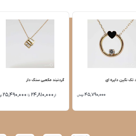
ک نگین دایره ای
گردنبند مکعبی سنگ دار
25,490,000
24,810,000
45,790,000
از
تا
تومان
تو