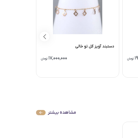
دستبند آویز گل تو خالی
دستبند با آویز ما
17,000,000
1
تومان
تومان
مشاهده بیشتر