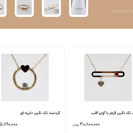
به دوستان و
 تک نگین قرمز با آویز قلب
گردنبند تک نگین دایره ای
5,790,000
40,800,000
تومان